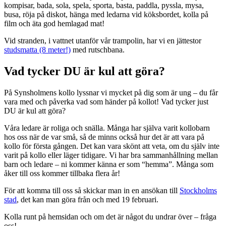
kompisar, bada, sola, spela, sporta, basta, paddla, pyssla, mysa,
busa, röja på diskot, hänga med ledarna vid köksbordet, kolla på
film och äta god hemlagad mat!
Vid stranden, i vattnet utanför vår trampolin, har vi en jättestor
studsmatta (8 meter!)
med rutschbana.
Vad tycker DU är kul att göra?
På Synsholmens kollo lyssnar vi mycket på dig som är ung – du får
vara med och påverka vad som händer på kollot! Vad tycker just
DU är kul att göra?
Våra ledare är roliga och snälla. Många har själva varit kollobarn
hos oss när de var små, så de minns också hur det är att vara på
kollo för första gången. Det kan vara skönt att veta, om du själv inte
varit på kollo eller läger tidigare. Vi har bra sammanhållning mellan
barn och ledare – ni kommer känna er som “hemma”. Många som
åker till oss kommer tillbaka flera år!
För att komma till oss så skickar man in en ansökan till
Stockholms
stad
, det kan man göra från och med 19 februari.
Kolla runt på hemsidan och om det är något du undrar över – fråga
oss!